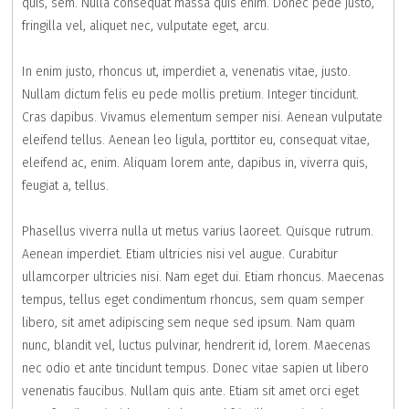
quis, sem. Nulla consequat massa quis enim. Donec pede justo,
fringilla vel, aliquet nec, vulputate eget, arcu.
In enim justo, rhoncus ut, imperdiet a, venenatis vitae, justo.
Nullam dictum felis eu pede mollis pretium. Integer tincidunt.
Cras dapibus. Vivamus elementum semper nisi. Aenean vulputate
eleifend tellus. Aenean leo ligula, porttitor eu, consequat vitae,
eleifend ac, enim. Aliquam lorem ante, dapibus in, viverra quis,
feugiat a, tellus.
Phasellus viverra nulla ut metus varius laoreet. Quisque rutrum.
Aenean imperdiet. Etiam ultricies nisi vel augue. Curabitur
ullamcorper ultricies nisi. Nam eget dui. Etiam rhoncus. Maecenas
tempus, tellus eget condimentum rhoncus, sem quam semper
libero, sit amet adipiscing sem neque sed ipsum. Nam quam
nunc, blandit vel, luctus pulvinar, hendrerit id, lorem. Maecenas
nec odio et ante tincidunt tempus. Donec vitae sapien ut libero
venenatis faucibus. Nullam quis ante. Etiam sit amet orci eget