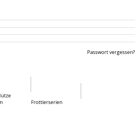
Passwort vergessen?
ccessoires
Heimtextilien
Mütze
n
Frottierserien