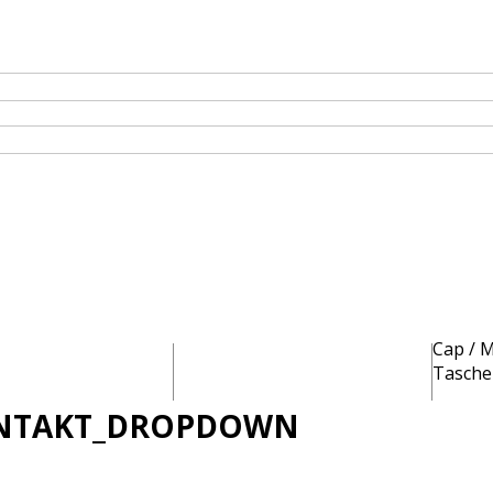
A
Cap / 
ken / Bodywarmer
Baby und Kleinkinder
Tasche
NTAKT_DROPDOWN