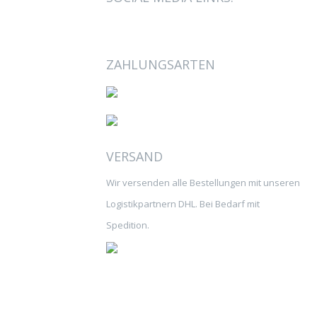
ZAHLUNGSARTEN
VERSAND
Wir versenden alle Bestellungen mit unseren
Logistikpartnern DHL. Bei Bedarf mit
Spedition.
© 2026 Stickerei Stecher | kontakt@stickerei-stecher.de
Stickerei Renate Stecher Unter der Fels 8b D-66620 Nonnweiler |