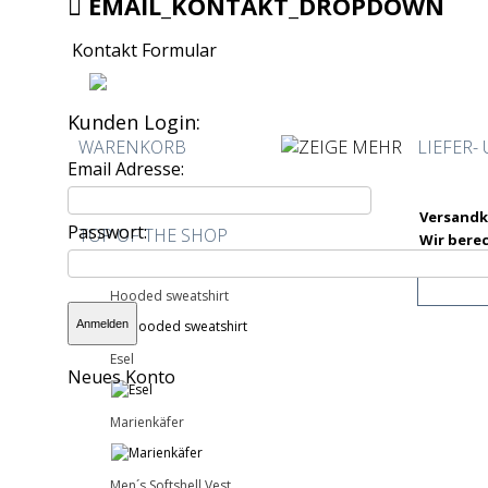
EMAIL_KONTAKT_DROPDOWN
Kontakt Formular
Kunden Login:
WARENKORB
[ÖFFNEN]
LIEFER
Email Adresse:
0 Produkte
Versand
Passwort:
TOP OF THE SHOP
Wir bere
1
Hooded sweatshirt
2
Esel
Neues Konto
3
Marienkäfer
4
Men´s Softshell Vest