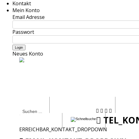
Kontakt
Mein Konto
Email Adresse
Passwort
Neues Konto
Shirt
Bestickte -Textilien
Jac
TEL_KO
Schürzen
Sonstiges
ERREICHBAR_KONTAKT_DROPDOWN